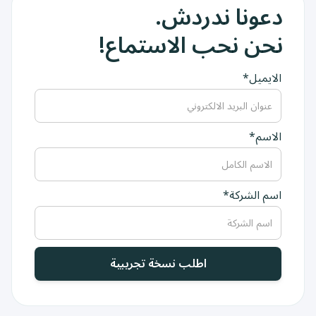
دعونا ندردش.
نحن نحب الاستماع!
الايميل*
الاسم*
اسم الشركة*
اطلب نسخة تجريبية