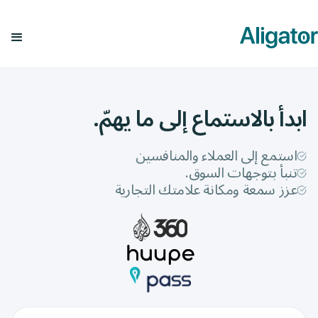
دأ بالاستماع إلى ما يهمّ.
ستمع إلى العملاء والمنافسين
نبأ بتوجهات السوق.
زز سمعة ومكانة علامتك التجارية